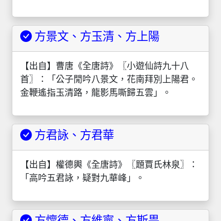
方景文、方玉清、方上陽
【出自】曹唐《全唐詩》〖小遊仙詩九十八
首〗：「公子閒吟八景文，花南拜別上陽君。
金鞭遙指玉清路，龍影馬嘶歸五雲」。
方君詠、方君華
【出自】權德輿《全唐詩》〖題賈氏林泉〗：
「高吟五君詠，疑對九華峰」。
方懷德、方維寧、方斯畏