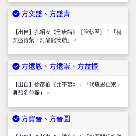
方奕盛、方盛青
【出自】孔紹安《全唐詩》〖贈蔡君〗：「赫
奕盛青紫，討論窮簡牘」。
方遠恩、方遠崇、方益振
【出自】徐彥伯《比干墓》：「代遠恩更崇，
身頹名益振」。
方寶晉、方晉圖