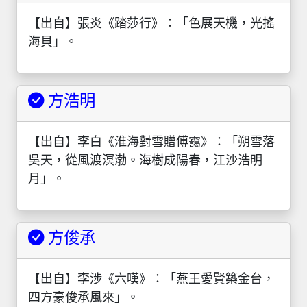
【出自】張炎《踏莎行》：「色展天機，光搖
海貝」。
方浩明
【出自】李白《淮海對雪贈傅靄》：「朔雪落
吳天，從風渡溟渤。海樹成陽春，江沙浩明
月」。
方俊承
【出自】李涉《六嘆》：「燕王愛賢築金台，
四方豪俊承風來」。