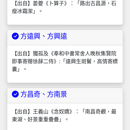
【出自】姜夔《卜算子》：「路出古昌源，石
瘦冰霜潔」。
方遠興、方興遠
【出自】獨孤及《奉和中書常舍人晚秋集賢院
即事寄贈徐薛二侍》:「遠興生斑鬢，高情寄縹
囊」。
方昌奇、方南景
【出自】王義山《念奴嬌》：「南昌奇觀，最
東湖、好景重重疊疊」。