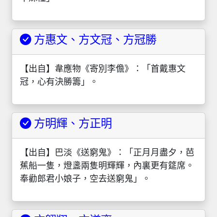
方惠文、方文冠、方冠勝
【出自】韋應物《寄別李儋》：「首戴惠文
冠，心有決勝籌」。
方明輝、方正明
【出自】巴淡《送窮鬼》：「正月月盡夕，芭
蕉船一隻，燈盞兩隻明輝輝，內裏更有筵席。
奉勸郎君小娘子，空去送窮鬼」。