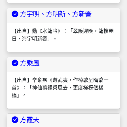
方宇明、方明新、方新霽
【出自】勳《水龍吟》：「翠簾遲晚，龍樓麗
日，海宇明新霽」。
方乘風
【出自】辛棄疾《遊武夷，作棹歌呈晦翁十
首》：「神仙萬裡乘風去，更度槎枒個樣
橋」。
方霞天