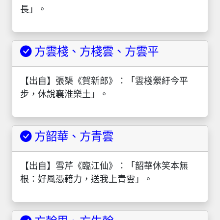
長」。
方雲棧、方棧雲、方雲平
【出自】張榘《賀新郎》：「雲棧縈紆今平
步，休說襄淮樂土」。
方韶華、方青雲
【出自】雪芹《臨江仙》：「韶華休笑本無
根：好風憑藉力，送我上青雲」。