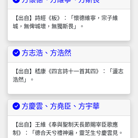
【出自】詩經《板》：「懷德維寧，宗子維
城，無俾城壞，無獨斯畏」。
方志浩、方浩然
【出自】嵇康《四言詩十一首其四》：「盪志
浩然」。
方慶雲、方堯臣、方宇華
【出自】王維《奉與聖制天長節賜宰臣歌應
制》：「德合天兮禮神遍，靈芝生兮慶雲見。