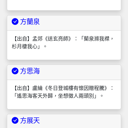
方蘭泉
【出自】孟郊《送玄亮師》：「蘭泉滌我襟，
杉月棲我心」。
方思海
【出自】盧綸《冬日登城樓有懷因贈程騰》：
「遙思海客天外歸，坐想徵人兩頭別」。
方展天