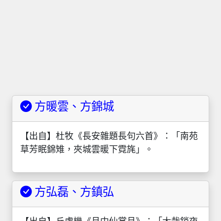
方暖雲、方錦城
【出自】杜牧《長安雜題長句六首》：「南苑
草芳眠錦雉，夾城雲暖下霓旄」。
方弘磊、方鎮弘