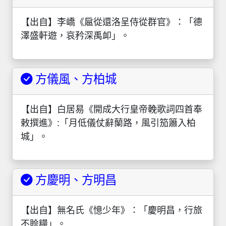
【出自】李嶠《扈從還洛呈侍從群官》：「德
澤盛軒遊，哀矜深禹卹」。
方儀風、方柏城
【出自】白居易《開成大行皇帝輓歌詞四首奉
敕撰進》:「月低儀仗辭蘭路，風引笳簫入柏
城」。
方慶明、方明昌
【出自】無名氏《憶少年》：「慶明昌，行旅
不賒糧」。