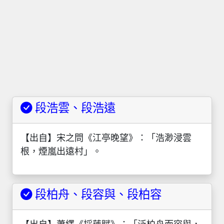
段浩雲、段浩遠
【出自】宋之問《江亭晚望》：「浩渺浸雲
根，煙嵐出遠村」。
段柏舟、段容與、段柏容