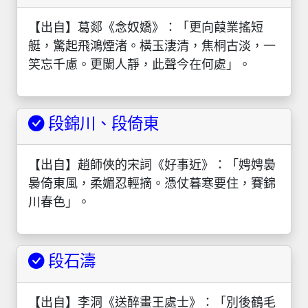
【出自】葛郯《念奴嬌》：「更向葭業搖短
艇，驚起飛鴻煙渚。橫玉淒清，焦桐古淡，一
笑忘千慮。更闌人靜，此聲今在何處」。
段錦川、段倚東
【出自】趙師俠的宋詞《好事近》：「娉娉裊
裊倚東風，柔媚忍輕摘。憑仗暮寒要住，賽錦
川春色」。
段石濤
【出自】李洞《送醉畫王處士》：「別後鶴毛