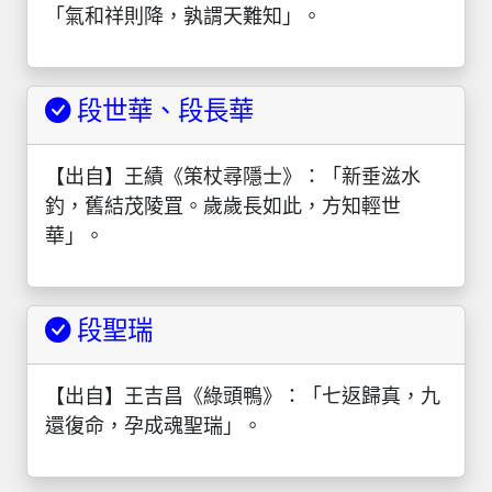
「氣和祥則降，孰謂天難知」。
段世華、段長華
【出自】王績《策杖尋隱士》：「新垂滋水
釣，舊結茂陵罝。歲歲長如此，方知輕世
華」。
段聖瑞
【出自】王吉昌《綠頭鴨》：「七返歸真，九
還復命，孕成魂聖瑞」。