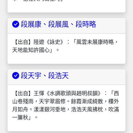
段展康、段展風、段時略
【出自】陸遊《詠史》：「風雲未展康時略，
天地能知許國心」。
段天宇、段浩天
【出自】王惲《水調歌頭與趙明叔韻》：「西
山卷殘雨，天宇翠眉修。餘霞漸成綺散，樓外
月如舟。漾漾銀河垂地，浩浩天風拂枕，吹滿
一簾秋」。