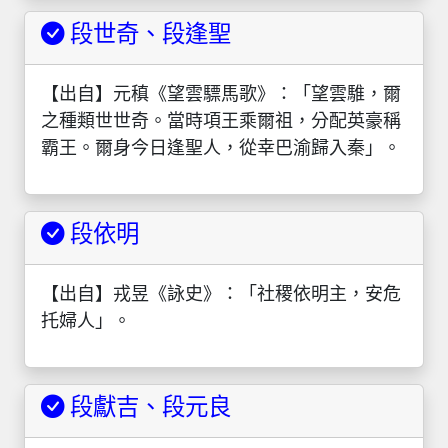
段世奇、段逢聖
【出自】元稹《望雲驃馬歌》：「望雲騅，爾
之種類世世奇。當時項王乘爾祖，分配英豪稱
霸王。爾身今日逢聖人，從幸巴渝歸入秦」。
段依明
【出自】戎昱《詠史》：「社稷依明主，安危
托婦人」。
段獻吉、段元良