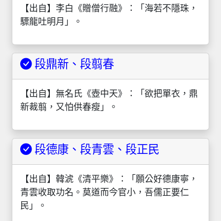
【出自】李白《贈僧行融》：「海若不隱珠，
驃龍吐明月」。
段鼎新、段翦春
【出自】無名氏《壺中天》：「欲把單衣，鼎
新裁翦，又怕供春瘦」。
段德康、段青雲、段正民
【出自】韓淲《清平樂》：「願公好德康寧，
青雲收取功名。莫道而今官小，吾儒正要仁
民」。