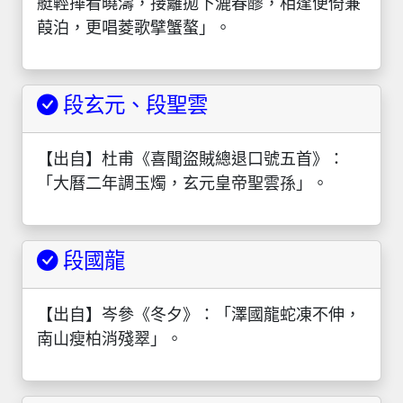
艇輕撶看曉濤，接䍦拋下漉春醪，相逢便倚蒹
葭泊，更唱菱歌擘蟹螯」。
段玄元、段聖雲
【出自】杜甫《喜聞盜賊總退口號五首》：
「大曆二年調玉燭，玄元皇帝聖雲孫」。
段國龍
【出自】岑參《冬夕》：「澤國龍蛇凍不伸，
南山瘦柏消殘翠」。