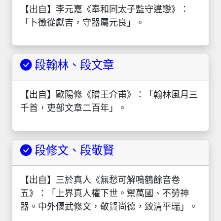
【出自】李元嘉《奉和同太子監守違戀》：
「卜徵從獻吉，守器屬元良」。
段翰林、段文章
【出自】歐陽修《贈王介甫》：「翰林風月三
千首，吏部文章二百年」。
段修文、段敬賢
【出自】三於真人《無愁可解嗚鶴餘音卷
五》：「上界真人權下世。禦萬國、不勞神
器。中外偃武修文，敬賢尚德，致清平瑞」。