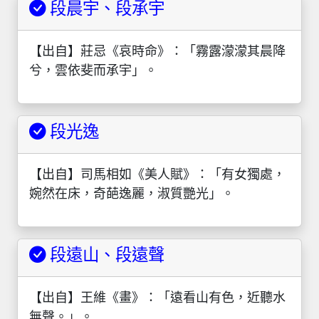
段晨宇、段承宇
【出自】莊忌《哀時命》：「霧露濛濛其晨降
兮，雲依斐而承宇」。
段光逸
【出自】司馬相如《美人賦》：「有女獨處，
婉然在床，奇葩逸麗，淑質艷光」。
段遠山、段遠聲
【出自】王維《畫》：「遠看山有色，近聽水
無聲。」。