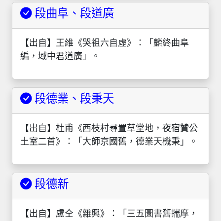
段曲阜、段道廣
【出自】王維《哭祖六自虛》：「麟終曲阜
編，域中君道廣」。
段德業、段秉天
【出自】杜甫《西枝村尋置草堂地，夜宿贊公
土室二首》：「大師京國舊，德業天機秉」。
段德新
【出自】盧仝《雜興》：「三五圖書舊揣摩，