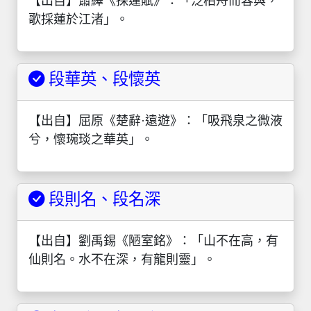
【出自】蕭繹《採蓮賦》：「泛柏舟而容與，
歌採蓮於江渚」。
段華英、段懷英
【出自】屈原《楚辭·遠遊》：「吸飛泉之微液
兮，懷琬琰之華英」。
段則名、段名深
【出自】劉禹錫《陋室銘》：「山不在高，有
仙則名。水不在深，有龍則靈」。