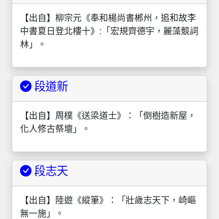
【出自】柳宗元《奉和楊尚書郴州，追和故李
中書夏日登北樓十》:「宏規齊德宇，麗藻競詞
林」。
段道新
【出自】周樸《送梁道士》：「倒樹造新屋，
化人修古祭壇」。
段志天
【出自】陸遊《縱筆》：「壯歲志天下，崎嶇
無一施」。