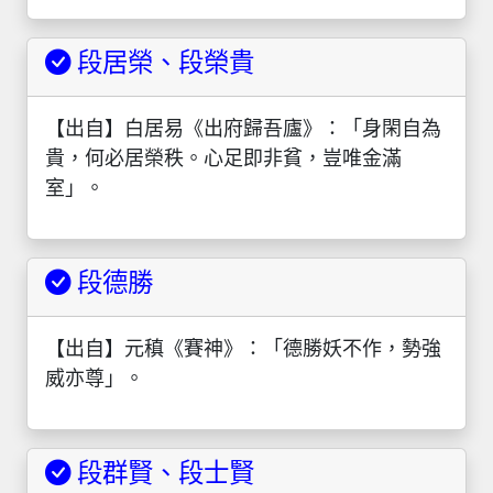
段居榮、段榮貴
【出自】白居易《出府歸吾廬》：「身閑自為
貴，何必居榮秩。心足即非貧，豈唯金滿
室」。
段德勝
【出自】元稹《賽神》：「德勝妖不作，勢強
威亦尊」。
段群賢、段士賢