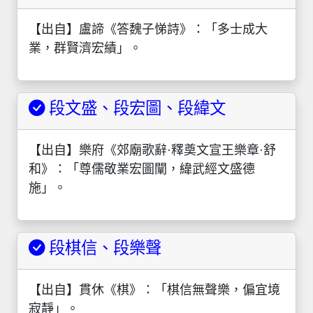
【出自】盧諦《答魏子悌詩》：「多士成大
業，群賢濟宏績」。
段文盛、段宏圖、段緯文
【出自】樂府《郊廟歌辭·釋奠文宣王樂章·舒
和》：「尊儒敬業宏圖闡，緯武經文盛德
施」。
段棋信、段樂聲
【出自】貫休《棋》：「棋信無聲樂，偏宜境
寂靜」。