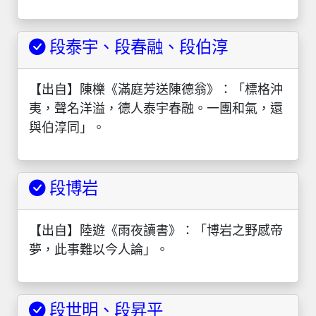
段泰宇、段春融、段伯淳
【出自】陳櫟《滿庭芳送陳德翁》：「標格沖
夷，聲名洋溢，德人泰宇春融。一團和氣，還
與伯淳同」。
段博岩
【出自】陸遊《雨夜讀書》：「博岩之野感帝
夢，此事難以今人論」。
段世明、段昇平