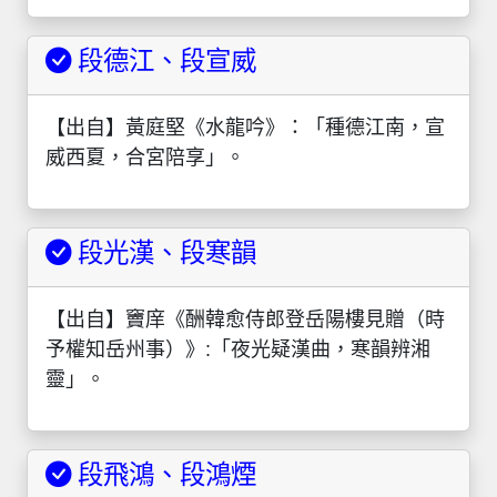
段德江、段宣威
【出自】黃庭堅《水龍吟》：「種德江南，宣
威西夏，合宮陪享」。
段光漢、段寒韻
【出自】竇庠《酬韓愈侍郎登岳陽樓見贈（時
予權知岳州事）》:「夜光疑漢曲，寒韻辨湘
靈」。
段飛鴻、段鴻煙