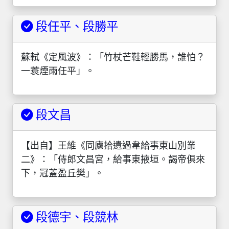
段任平、段勝平
蘇軾《定風波》：「竹杖芒鞋輕勝馬，誰怕？
一蓑煙雨任平」。
段文昌
【出自】王維《同廬拾遺過韋給事東山別業
二》：「侍郎文昌宮，給事東掖垣。謁帝俱來
下，冠蓋盈丘樊」。
段德宇、段競林