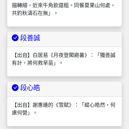
描轉細，近來牛角飲還粗。同餐夏果山何處，
共釣秋濤石在無」。
段善誠
【出自】白居易《月夜登閣避暑》：「獨善誠
有計，將何救旱苗」。
段心皓
【出自】謝惠連的《雪賦》：「縱心皓然，何
慮何營」。