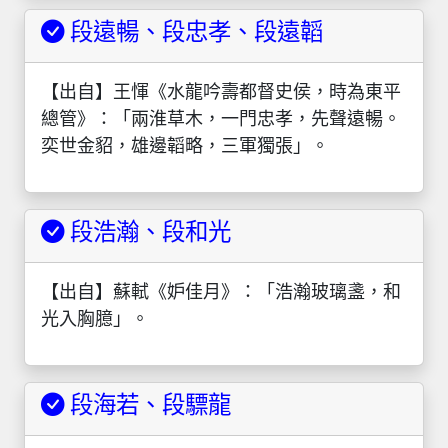
段遠暢、段忠孝、段遠韜
【出自】王惲《水龍吟壽都督史侯，時為東平
總管》：「兩淮草木，一門忠孝，先聲遠暢。
奕世金貂，雄邊韜略，三軍獨張」。
段浩瀚、段和光
【出自】蘇軾《妒佳月》：「浩瀚玻璃盞，和
光入胸臆」。
段海若、段驃龍