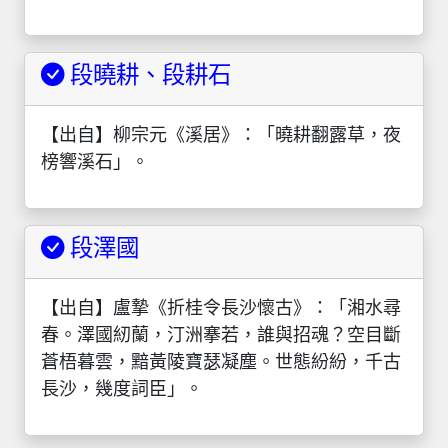
段曉耕、段耕石
【出自】柳宗元《溪居》：「曉耕翻露草，夜
榜響溪石」。
段澤國
【出自】盧摯《折桂令長沙懷古》：「湘水尋
春。澤國紉蘭，汀洲搴若，誰與招魂？空目斷
蒼梧暮雲，黯黃陵寶瑟凝塵。世態紛紛，千古
長沙，幾度詞臣」。