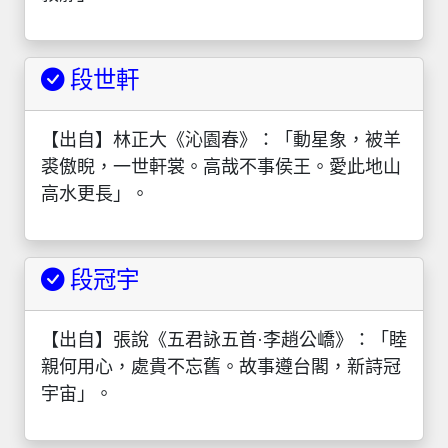
段世軒
【出自】林正大《沁園春》：「動星象，被羊
裘傲睨，一世軒裳。高哉不事侯王。愛此地山
高水更長」。
段冠宇
【出自】張說《五君詠五首·李趙公嶠》：「睦
親何用心，處貴不忘舊。故事遵台閣，新詩冠
宇宙」。