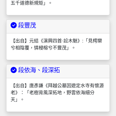
五千道德新規矩」。
段豐茂
【出自】元結《演興四首·訟木魅》:「見樗欒
兮相陰覆，憐梫榕兮不豐茂」。
段依海、段深拓
【出自】唐彥謙《拜越公墓因遊定水寺有懷源
老》：「老樹背風深拓地，野雲依海細分
天」。