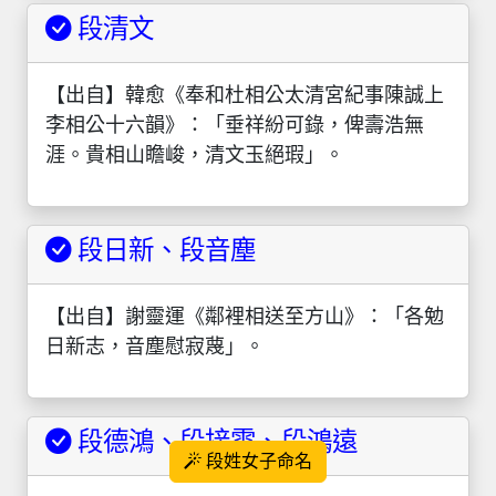
段清文
【出自】韓愈《奉和杜相公太清宮紀事陳誠上
李相公十六韻》：「垂祥紛可錄，俾壽浩無
涯。貴相山瞻峻，清文玉絕瑕」。
段日新、段音塵
【出自】謝靈運《鄰裡相送至方山》：「各勉
日新志，音塵慰寂蔑」。
段德鴻、段接雲、段鴻遠
段姓女子命名