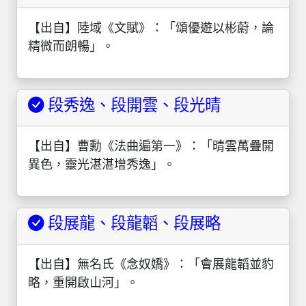
【出自】陸域《文賦》：「頌優遊以彬蔚，論
精微而朗暢」。
段秀逸、段開雲、段光晴
【出自】曹勳《法曲遍第一》：「晴雲萬疊開
異色，靈光湛湛增秀逸」。
段展龍、段龍韜、段展略
【出自】無名氏《念奴嬌》：「會展龍韜並豹
略，重開啟山河」。