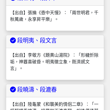
【出自】張掄《壺中天慢》：「兩世明君，千
秋萬歲，永享昇平樂」。
段明夷、段文言
【出自】李敬方《題黄山湯院》：「形穢忻除
垢，神囂喜破昏。明夷徵立象，既濟感文
言」。
段曉濤、段漉春
【出自】陸龜蒙《和襲美釣情侶二章》：「一