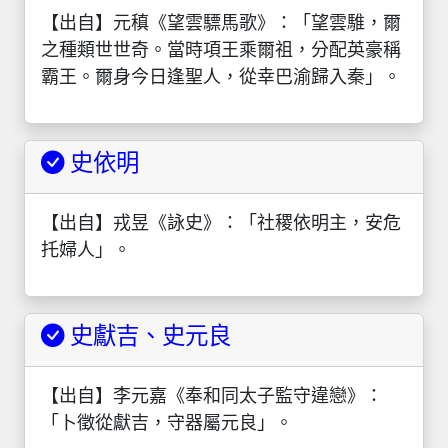
【出自】元稹《望雲驃馬歌》：「望雲騅，爾
之種類世世奇。當時項王乘爾祖，分配英豪稱
霸王。爾身今日逢聖人，從幸巴渝歸入秦」。
史依明
【出自】戎昱《詠史》：「社稷依明主，安危
托婦人」。
史獻吉、史元良
【出自】李元嘉《奉和同太子監守違戀》：
「卜徵從獻吉，守器屬元良」。