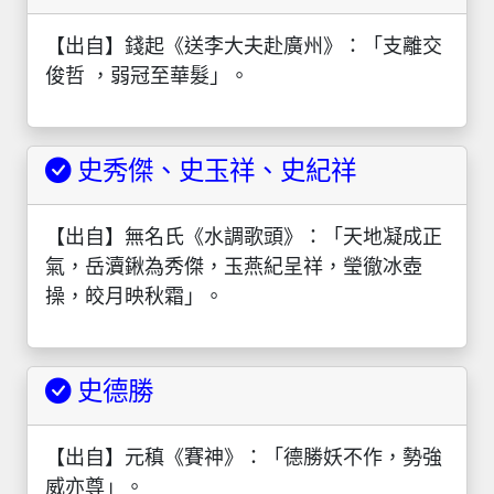
【出自】錢起《送李大夫赴廣州》：「支離交
俊哲 ，弱冠至華髮」。
史秀傑、史玉祥、史紀祥
【出自】無名氏《水調歌頭》：「天地凝成正
氣，岳瀆鍬為秀傑，玉燕紀呈祥，瑩徹冰壺
操，皎月映秋霜」。
史德勝
【出自】元稹《賽神》：「德勝妖不作，勢強
威亦尊」。