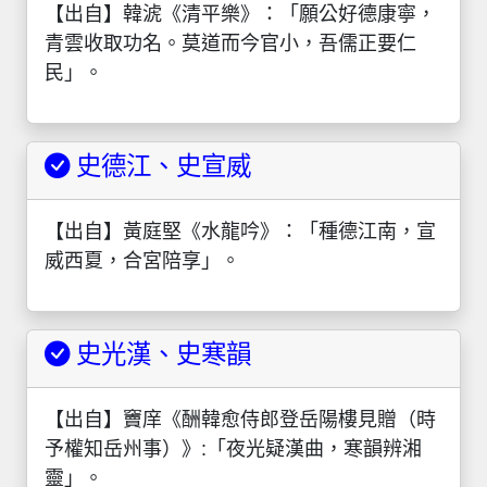
【出自】韓淲《清平樂》：「願公好德康寧，
青雲收取功名。莫道而今官小，吾儒正要仁
民」。
史德江、史宣威
【出自】黃庭堅《水龍吟》：「種德江南，宣
威西夏，合宮陪享」。
史光漢、史寒韻
【出自】竇庠《酬韓愈侍郎登岳陽樓見贈（時
予權知岳州事）》:「夜光疑漢曲，寒韻辨湘
靈」。