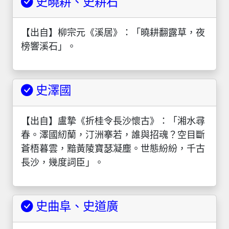
史曉耕、史耕石
【出自】柳宗元《溪居》：「曉耕翻露草，夜
榜響溪石」。
史澤國
【出自】盧摯《折桂令長沙懷古》：「湘水尋
春。澤國紉蘭，汀洲搴若，誰與招魂？空目斷
蒼梧暮雲，黯黃陵寶瑟凝塵。世態紛紛，千古
長沙，幾度詞臣」。
史曲阜、史道廣