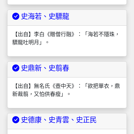
史海若、史驃龍
【出自】李白《贈僧行融》：「海若不隱珠，
驃龍吐明月」。
史鼎新、史翦春
【出自】無名氏《壺中天》：「欲把單衣，鼎
新裁翦，又怕供春瘦」。
史德康、史青雲、史正民