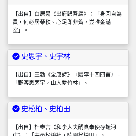
【出自】白居易《出府歸吾廬》：「身閑自為
貴，何必居榮秩。心足即非貧，豈唯金滿
室」。
史思宇、史宇林
【出自】王勃《全唐詩》〖贈李十四四首〗：
「野客思茅宇，山人愛竹林」。
史松柏、史柏田
【出自】杜審言《和李大夫嗣真奉使存撫河
東》：「井邑枌榆社，陵園松柏田」。