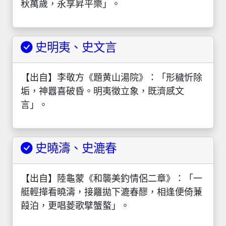
秋萬歲，永享昇平樂」。
史明夷、史文言
【出自】李敬方《題黄山湯院》：「形穢忻除
垢，神囂喜破昏。明夷徵立象，既濟感文
言」。
史曉濤、史漉春
【出自】陸龜蒙《和襲美釣情侶二章》：「一
艇輕撶看曉濤，接䍦拋下漉春醪，相逢便倚蒹
葭泊，更唱菱歌擘蟹螯」。