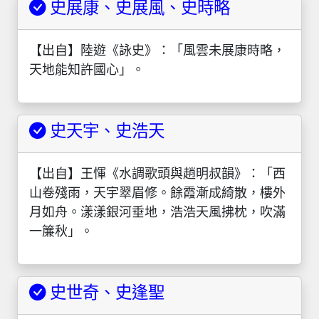
史展康、史展風、史時略
【出自】陸遊《詠史》：「風雲未展康時略，
天地能知許國心」。
史天宇、史浩天
【出自】王惲《水調歌頭與趙明叔韻》：「西
山卷殘雨，天宇翠眉修。餘霞漸成綺散，樓外
月如舟。漾漾銀河垂地，浩浩天風拂枕，吹滿
一簾秋」。
史世奇、史逢聖