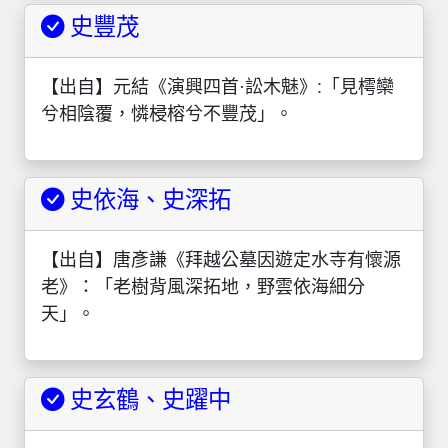
史豐茂
【出自】元結《演興四首·訟木魅》:「見樗欒
兮相陰覆，憐梫榕兮不豐茂」。
史依海、史深拓
【出自】唐彥謙《拜越公墓因遊定水寺有懷源
老》：「老樹背風深拓地，野雲依海細分
天」。
史玄鶴、史躍中