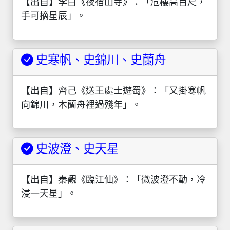
【出自】李白《夜宿山寺》：「危樓高百尺，
手可摘星辰」。
史寒帆、史錦川、史蘭舟
【出自】齊己《送王處士遊蜀》：「又掛寒帆
向錦川，木蘭舟裡過殘年」。
史波澄、史天星
【出自】秦觀《臨江仙》：「微波澄不動，冷
浸一天星」。