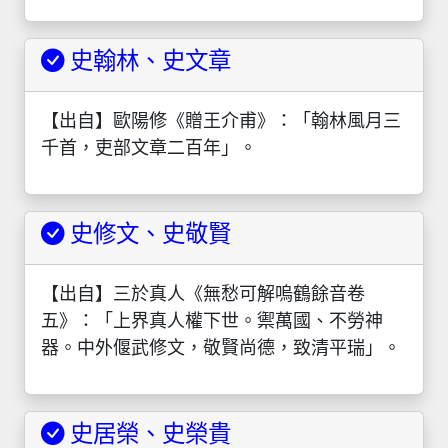
史翰林、史文章
【出自】歐陽修《贈王介甫》：「翰林風月三
千首，吏部文章二百年」。
史修文、史敬賢
【出自】三於真人《無愁可解嗚鶴餘音卷
五》：「上界真人權下世。禦萬國、不勞神
器。中外偃武修文，敬賢尚德，致清平瑞」。
史居榮、史榮貴