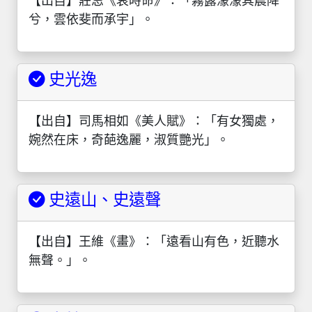
【出自】莊忌《哀時命》：「霧露濛濛其晨降
兮，雲依斐而承宇」。
史光逸
【出自】司馬相如《美人賦》：「有女獨處，
婉然在床，奇葩逸麗，淑質艷光」。
史遠山、史遠聲
【出自】王維《畫》：「遠看山有色，近聽水
無聲。」。