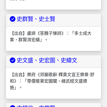
史群賢、史士賢
【出自】盧諦《答魏子悌詩》：「多士成大
業，群賢濟宏績」。
史文盛、史宏圖、史緯文
【出自】樂府《郊廟歌辭·釋奠文宣王樂章·舒
和》：「尊儒敬業宏圖闡，緯武經文盛德
施」。