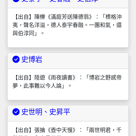
【出自】陳櫟《滿庭芳送陳德翁》：「標格沖
夷，聲名洋溢，德人泰宇春融。一團和氣，還
與伯淳同」。
史博岩
【出自】陸遊《雨夜讀書》：「博岩之野感帝
夢，此事難以今人論」。
史世明、史昇平
【出自】張掄《壺中天慢》：「兩世明君，千