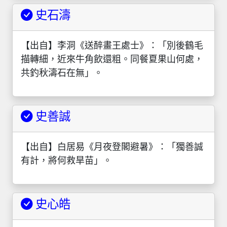
史石濤
【出自】李洞《送醉畫王處士》：「別後鶴毛
描轉細，近來牛角飲還粗。同餐夏果山何處，
共釣秋濤石在無」。
史善誠
【出自】白居易《月夜登閣避暑》：「獨善誠
有計，將何救旱苗」。
史心皓