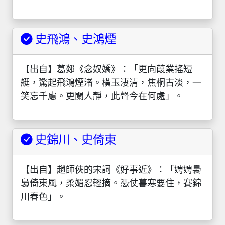
史飛鴻、史鴻煙
【出自】葛郯《念奴嬌》：「更向葭業搖短
艇，驚起飛鴻煙渚。橫玉淒清，焦桐古淡，一
笑忘千慮。更闌人靜，此聲今在何處」。
史錦川、史倚東
【出自】趙師俠的宋詞《好事近》：「娉娉裊
裊倚東風，柔媚忍輕摘。憑仗暮寒要住，賽錦
川春色」。