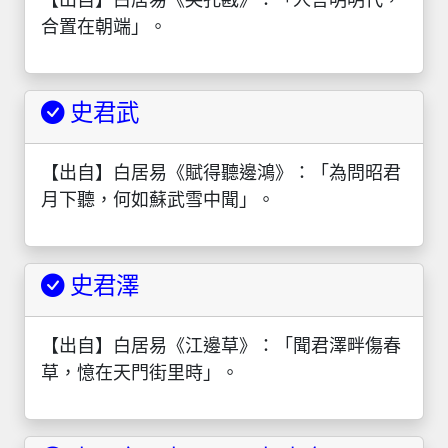
【出自】白居易《哭孔戡》：「人言明明代，
合置在朝端」。
史君武
【出自】白居易《賦得聽邊鴻》：「為問昭君
月下聽，何如蘇武雪中聞」。
史君澤
【出自】白居易《江邊草》：「聞君澤畔傷春
草，憶在天門街里時」。