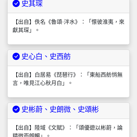
史其琛
【出自】佚名《魯頌·泮水》：「憬彼淮夷，來
獻其琛」。
史心白、史西舫
【出自】白居易《琵琶行》：「東船西舫悄無
言，唯見江心秋月白」。
史彬蔚、史朗微、史頌彬
【出自】陸域《文賦》：「頌優遊以彬蔚，論
精微而朗暢」。