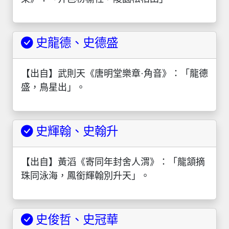
史龍德、史德盛
【出自】武則天《唐明堂樂章·角音》：「龍德
盛，鳥星出」。
史輝翰、史翰升
【出自】黃滔《寄同年封舍人渭》：「龍頷摘
珠同泳海，鳳銜輝翰別升天」。
史俊哲、史冠華