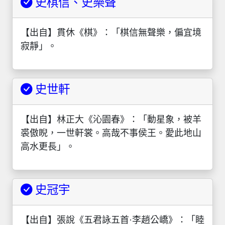
史棋信、史樂聲
【出自】貫休《棋》：「棋信無聲樂，偏宜境
寂靜」。
史世軒
【出自】林正大《沁園春》：「動星象，被羊
裘傲睨，一世軒裳。高哉不事侯王。愛此地山
高水更長」。
史冠宇
【出自】張說《五君詠五首·李趙公嶠》：「睦