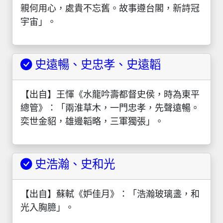
親何用心，處貴不忘舊。故事遵台閣，新詩冠
宇宙」。
史遠暢、史忠孝、史遠韜
【出自】王惲《水龍吟壽都督史侯，時為東平
總管》：「兩淮草木，一門忠孝，先聲遠暢。
奕世金貂，雄邊韜略，三軍獨張」。
史浩瀚、史和光
【出自】蘇軾《妒佳月》：「浩瀚玻璃盞，和
光入胸臆」。