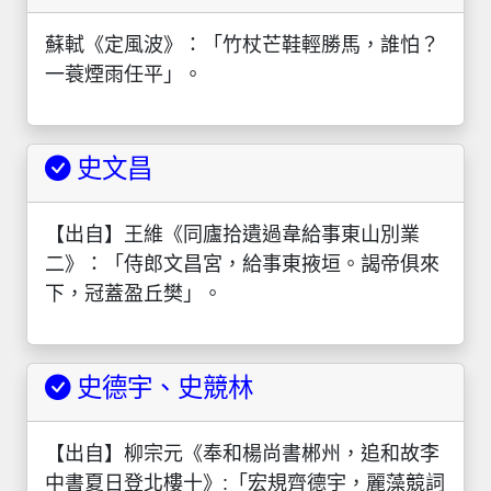
蘇軾《定風波》：「竹杖芒鞋輕勝馬，誰怕？
一蓑煙雨任平」。
史文昌
【出自】王維《同廬拾遺過韋給事東山別業
二》：「侍郎文昌宮，給事東掖垣。謁帝俱來
下，冠蓋盈丘樊」。
史德宇、史競林
【出自】柳宗元《奉和楊尚書郴州，追和故李
中書夏日登北樓十》:「宏規齊德宇，麗藻競詞