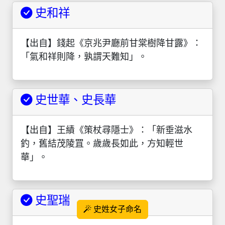
史和祥
【出自】錢起《京兆尹廳前甘棠樹降甘露》：
「氣和祥則降，孰謂天難知」。
史世華、史長華
【出自】王績《策杖尋隱士》：「新垂滋水
釣，舊結茂陵罝。歲歲長如此，方知輕世
華」。
史聖瑞
史姓女子命名