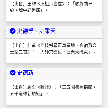
【出自】王維《哭祖六自虛》：「麟終曲阜
編，域中君道廣」。
史德業、史秉天
【出自】杜甫《西枝村尋置草堂地，夜宿贊公
土室二首》：「大師京國舊，德業天機秉」。
史德新
【出自】盧仝《雜興》：「三五圖書舊揣摩，
五千道德新規矩」。